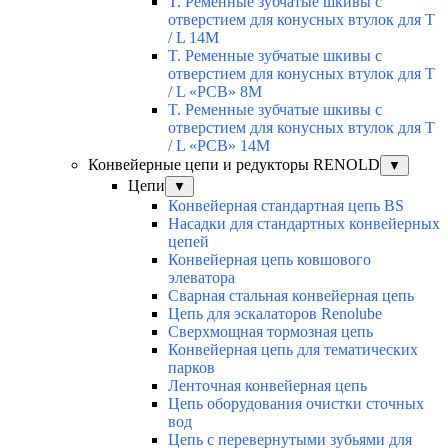
T. Ременные зубчатые шкивы с
отверстием для конусных втулок для T
/ L 14М
T. Ременные зубчатые шкивы с
отверстием для конусных втулок для T
/ L «РСВ» 8М
T. Ременные зубчатые шкивы с
отверстием для конусных втулок для T
/ L «РСВ» 14М
Конвейерные цепи и редукторы RENOLD
▼
Цепи
▼
Конвейерная стандартная цепь BS
Насадки для стандартных конвейерных
цепей
Конвейерная цепь ковшового
элеватора
Сварная стальная конвейерная цепь
Цепь для эскалаторов Renolube
Сверхмощная тормозная цепь
Конвейерная цепь для тематических
парков
Ленточная конвейерная цепь
Цепь оборудования очистки сточных
вод
Цепь с перевернутыми зубьями для