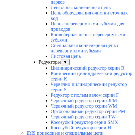
парков
Ленточная конвейерная цепь
Цепь оборудования очистки сточных
вод
Цепь с перевернутыми зубьями для
приводов
Конвейерная цепь с перевернутыми
зубьями
Специальная конвейерная цепь с
перевернутыми зубьями
Листовая цепь
Редукторы
▼
Цилиндрический редуктор серии R
Конический цилиндрический редуктор
серии К
Червячно-цилиндрический редуктор
серии S
Редуктор с полым валом серии F
Червячный редуктор серии JPM
Червячный редуктор серии WM
Ортогональный редуктор серии PM
Червячный редуктор серии TW
Косозубый редуктор серии SMX
Косозубый редуктор серии Н
IRIS приводные и специальные цепи