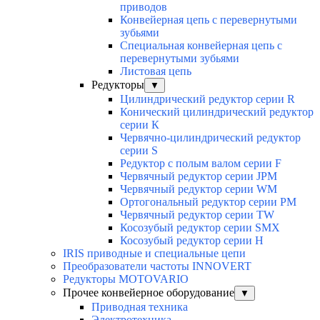
приводов
Конвейерная цепь с перевернутыми
зубьями
Специальная конвейерная цепь с
перевернутыми зубьями
Листовая цепь
Редукторы
▼
Цилиндрический редуктор серии R
Конический цилиндрический редуктор
серии К
Червячно-цилиндрический редуктор
серии S
Редуктор с полым валом серии F
Червячный редуктор серии JPM
Червячный редуктор серии WM
Ортогональный редуктор серии PM
Червячный редуктор серии TW
Косозубый редуктор серии SMX
Косозубый редуктор серии Н
IRIS приводные и специальные цепи
Преобразователи частоты INNOVERT
Редукторы MOTOVARIO
Прочее конвейерное оборудование
▼
Приводная техника
Электротехника