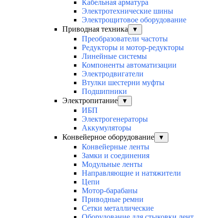
Кабельная арматура
Электротехнические шины
Электрощитовое оборудование
Приводная техника
▼
Преобразователи частоты
Редукторы и мотор-редукторы
Линейные системы
Компоненты автоматизации
Электродвигатели
Втулки шестерни муфты
Подшипники
Электропитание
▼
ИБП
Электрогенераторы
Аккумуляторы
Конвейерное оборудование
▼
Конвейерные ленты
Замки и соединения
Модульные ленты
Направляющие и натяжители
Цепи
Мотор-барабаны
Приводные ремни
Сетки металлические
Оборудование для стыковки лент