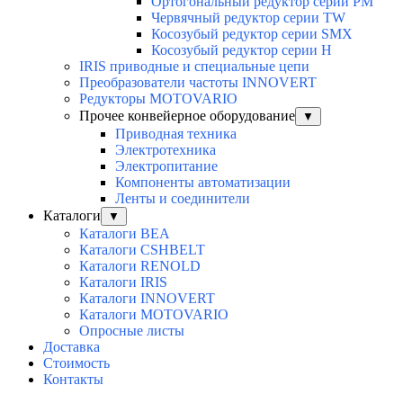
Ортогональный редуктор серии PM
Червячный редуктор серии TW
Косозубый редуктор серии SMX
Косозубый редуктор серии Н
IRIS приводные и специальные цепи
Преобразователи частоты INNOVERT
Редукторы MOTOVARIO
Прочее конвейерное оборудование
▼
Приводная техника
Электротехника
Электропитание
Компоненты автоматизации
Ленты и соединители
Каталоги
▼
Каталоги BEA
Каталоги CSHBELT
Каталоги RENOLD
Каталоги IRIS
Каталоги INNOVERT
Каталоги MOTOVARIO
Опросные листы
Доставка
Стоимость
Контакты