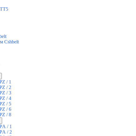
 ТТ5
elt
м Cshbelt
PZ / 1
PZ / 2
PZ / 3
PZ / 4
PZ / 5
PZ / 6
PZ / 8
PА / 1
PА / 2