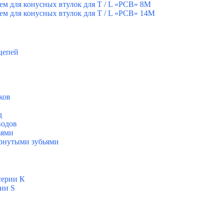
ем для конусных втулок для T / L «РСВ» 8М
ем для конусных втулок для T / L «РСВ» 14М
цепей
ков
д
водов
ьями
ернутыми зубьями
серии К
ии S