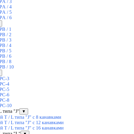
PА / 3
PА / 4
PА / 5
PА / 6
PВ / 1
PВ / 2
PВ / 3
PВ / 4
PВ / 5
PВ / 6
PВ / 8
PВ / 10
SPС-3
SPС-4
SPС-5
SPС-6
SPС-8
SPС-10
 типа "J"
▼
T / L типа "J" с 8 канавками
T / L типа "J" с 12 канавками
T / L типа "J" с 16 канавками
L типа "L"
▼