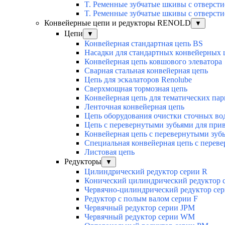
T. Ременные зубчатые шкивы с отверсти
T. Ременные зубчатые шкивы с отверсти
Конвейерные цепи и редукторы RENOLD
▼
Цепи
▼
Конвейерная стандартная цепь BS
Насадки для стандартных конвейерных 
Конвейерная цепь ковшового элеватора
Сварная стальная конвейерная цепь
Цепь для эскалаторов Renolube
Сверхмощная тормозная цепь
Конвейерная цепь для тематических пар
Ленточная конвейерная цепь
Цепь оборудования очистки сточных во
Цепь с перевернутыми зубьями для при
Конвейерная цепь с перевернутыми зуб
Специальная конвейерная цепь с перев
Листовая цепь
Редукторы
▼
Цилиндрический редуктор серии R
Конический цилиндрический редуктор 
Червячно-цилиндрический редуктор сер
Редуктор с полым валом серии F
Червячный редуктор серии JPM
Червячный редуктор серии WM